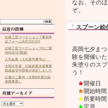
なお、そのほ
ぞ。
検
索:
スプーン絵付
伝統工芸ワークショップ事前申
込フォーム[8月2日(日)]
高岡七夕まつ
伝統工芸ワークショップのご案
内[8/2(日)開催]
験を開催いた
入札結果（入札案件番号1）
朱塗りのスプ
令和８年度 伝統産業支援事業
助成金交付団体が決定しました
う！
公募のご案内（令和8年度伝統
産業事業）
★
開催
★
開始時間
★
所要時間
ア
ー
★
定員 