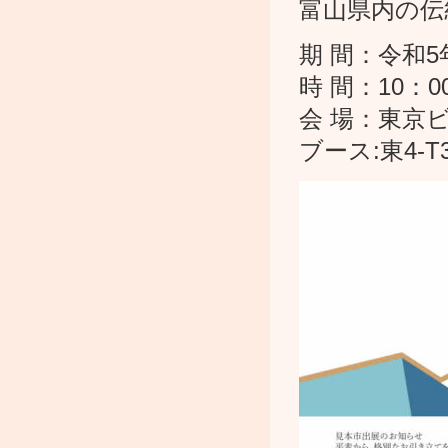
富山県内の伝
期 間：令和5年
時 間：10：0
会 場：東京
ブース:東4-T3