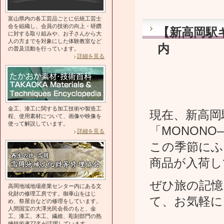
富山県内の各工芸品ごとに伝統工芸士
会を組織し、会員の技術の向上・研鑽
【新高岡駅
に対する取り組みや、お子さんから大
人の方までを対象にした体験教室など
内
の普及活動を行っています。
詳細を見る
金工、漆工に関する加工技術や製造工
現在、新高岡
程、使用素材について、画像や映像を
使って解説しています。
「MONONO
詳細を見る
この季節にふ
商品が入荷し
ぜひ旅の記憶
高岡地域地場産業センター内にある文
化財の修理工房です。御車山をはじ
て、お気軽に
め、祭屋台などの修理をしています。
人間国宝の大澤光民会長のもと、金
工、漆工、木工、繊維、彫刻部門の熟
練技術者77名が活躍しています。