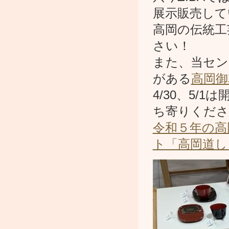
展示販売して
高岡の伝統工
さい！
また、当セン
がある
高岡御
4/30、5
ち寄りくださ
令和５年の高
ト「高岡道し