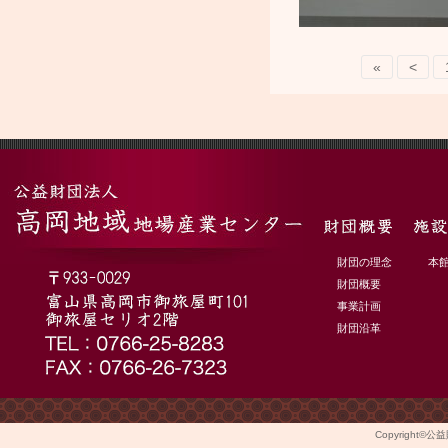
«
<
財団の理念
本
財団概要
事業計画
財団沿革
Copyright©
公益