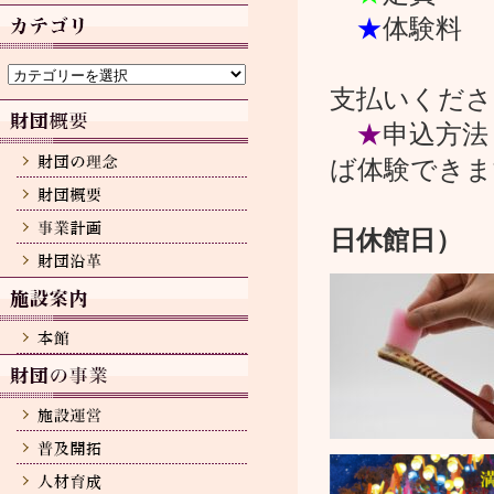
カ
イ
★
体験
ブ
カ
体験の開
テ
支払いくださ
ゴ
リ
★
申込方法
ー
ば体験できま
日休館日）