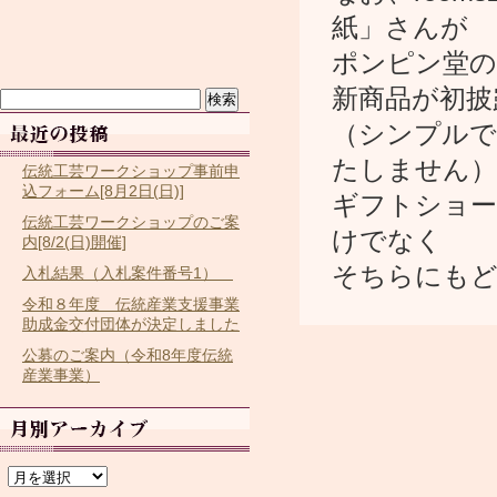
紙」さんが
ポンピン堂の
新商品が初披
検
索:
（シンプルで
たしません）
伝統工芸ワークショップ事前申
込フォーム[8月2日(日)]
ギフトショーで
伝統工芸ワークショップのご案
けでなく
内[8/2(日)開催]
そちらにもど
入札結果（入札案件番号1）
令和８年度 伝統産業支援事業
助成金交付団体が決定しました
公募のご案内（令和8年度伝統
産業事業）
ア
ー