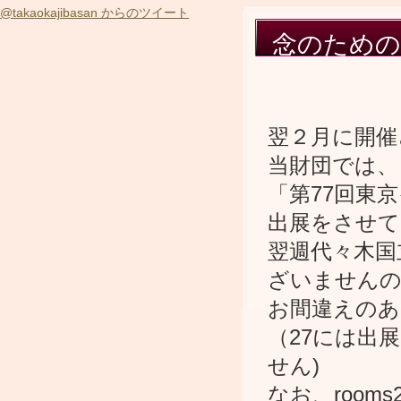
@takaokajibasan からのツイート
念のための
翌２月に開催
当財団では、
「第77回東
出展をさせて
翌週代々木国
ざいません
お間違えのあ
（27には出
せん)
なお、roo