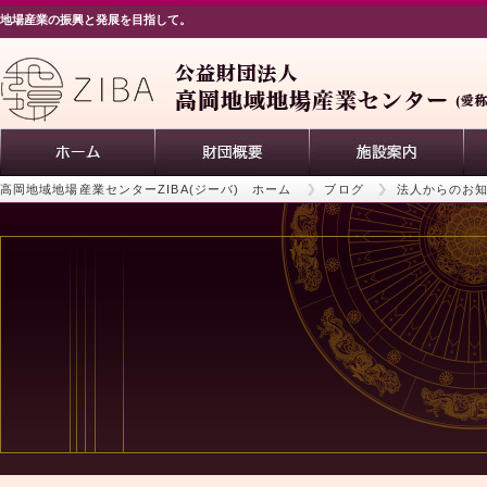
地場産業の振興と発展を目指して。
高岡地域地場産業センターZIBA(ジーバ) ホーム
ブログ
法人からのお