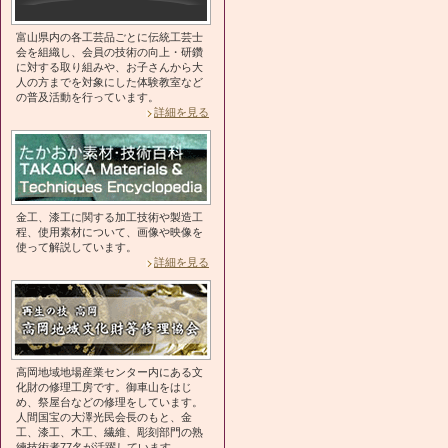
富山県内の各工芸品ごとに伝統工芸士
会を組織し、会員の技術の向上・研鑽
に対する取り組みや、お子さんから大
人の方までを対象にした体験教室など
の普及活動を行っています。
詳細を見る
金工、漆工に関する加工技術や製造工
程、使用素材について、画像や映像を
使って解説しています。
詳細を見る
高岡地域地場産業センター内にある文
化財の修理工房です。御車山をはじ
め、祭屋台などの修理をしています。
人間国宝の大澤光民会長のもと、金
工、漆工、木工、繊維、彫刻部門の熟
練技術者77名が活躍しています。