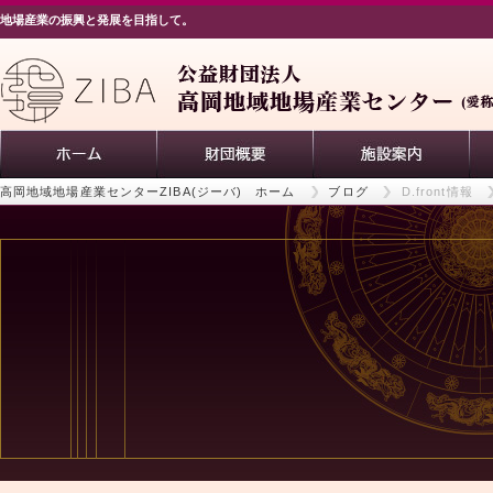
地場産業の振興と発展を目指して。
高岡地域地場産業センターZIBA(ジーバ) ホーム
ブログ
D.front情報