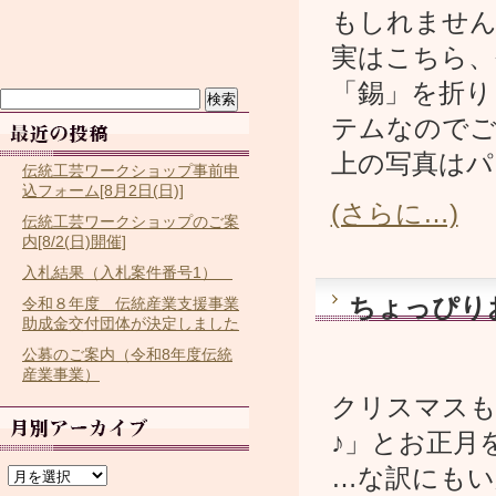
もしれません
実はこちら、
「錫」を折り
検
索:
テムなので
上の写真はパ
伝統工芸ワークショップ事前申
込フォーム[8月2日(日)]
(さらに…)
伝統工芸ワークショップのご案
内[8/2(日)開催]
入札結果（入札案件番号1）
ちょっぴり
令和８年度 伝統産業支援事業
助成金交付団体が決定しました
公募のご案内（令和8年度伝統
産業事業）
クリスマスも
♪」とお正月
ア
…な訳にもい
ー