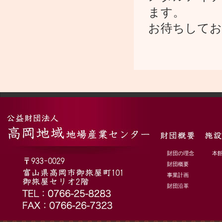
ます。
お待ちしてお
財団の理念
本
財団概要
事業計画
財団沿革