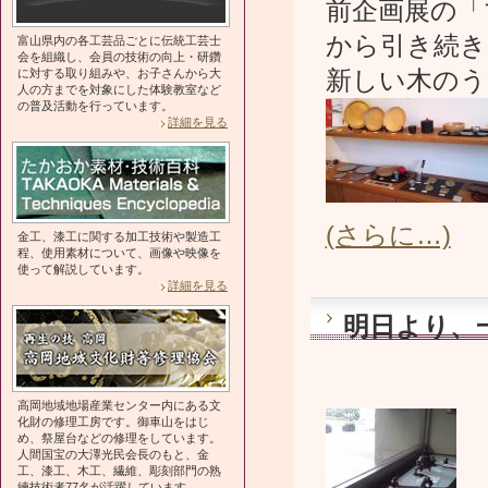
前企画展の「
から引き続き
富山県内の各工芸品ごとに伝統工芸士
会を組織し、会員の技術の向上・研鑽
に対する取り組みや、お子さんから大
新しい木のう
人の方までを対象にした体験教室など
の普及活動を行っています。
詳細を見る
(さらに…)
金工、漆工に関する加工技術や製造工
程、使用素材について、画像や映像を
使って解説しています。
詳細を見る
明日より、
高岡地域地場産業センター内にある文
化財の修理工房です。御車山をはじ
め、祭屋台などの修理をしています。
人間国宝の大澤光民会長のもと、金
工、漆工、木工、繊維、彫刻部門の熟
練技術者77名が活躍しています。