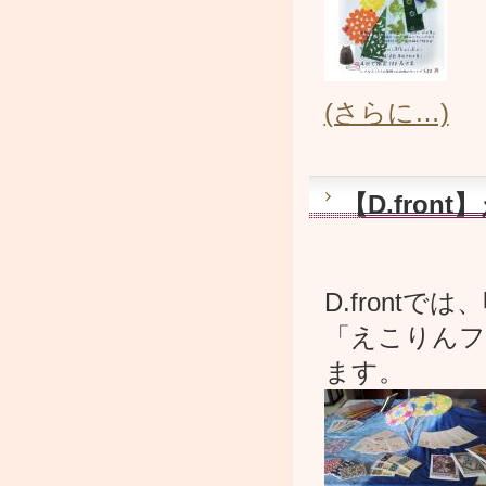
(さらに…)
【D.fro
D.front
「えこりんフ
ます。