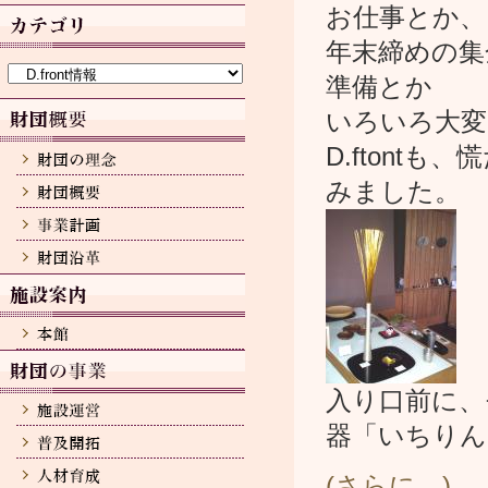
カ
お仕事とか、
イ
ブ
年末締めの集
カ
テ
準備とか
ゴ
リ
いろいろ大変
ー
D.ftont
みました。
入り口前に、
器「いちりん
(さらに…)