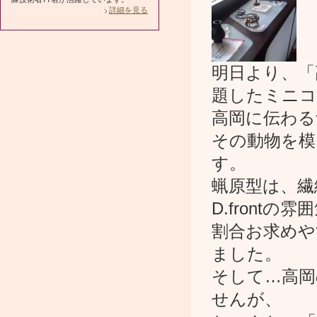
詳細を見る
明日より、「
題したミニコ
高岡に伝わる
その動物を模
す。
蝋原型は、繊
D.front
割合お求めや
ました。
そして…高岡
せんが、