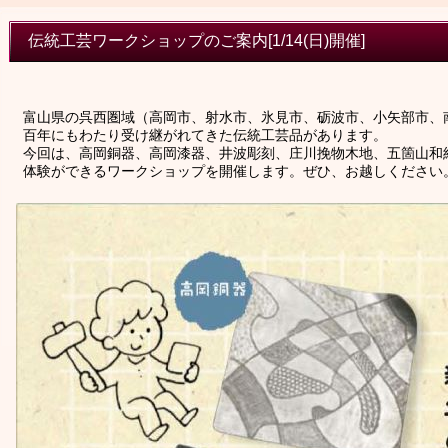
伝統工芸ワークショップのご案内[1/14(日)開催]
富山県の呉西圏域（高岡市、射水市、氷見市、砺波市、小矢部市、
百年にもわたり受け継がれてきた伝統工芸品があります。
今回は、高岡銅器、高岡漆器、井波彫刻、庄川挽物木地、五箇山和
体験ができるワークショップを開催します。ぜひ、お越しください