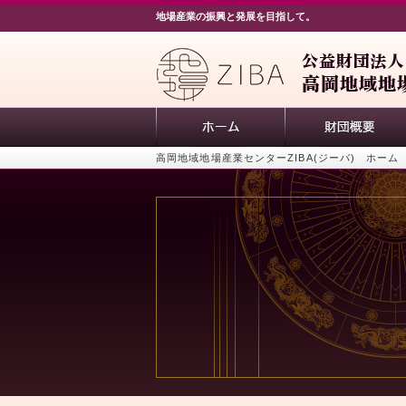
地場産業の振興と発展を目指して。
高岡地域地場産業センターZIBA(ジーバ) ホーム