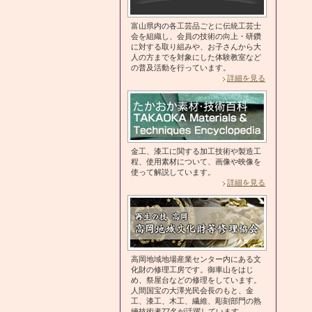
富山県内の各工芸品ごとに伝統工芸士
会を組織し、会員の技術の向上・研鑽
に対する取り組みや、お子さんから大
人の方までを対象にした体験教室など
の普及活動を行っています。
詳細を見る
金工、漆工に関する加工技術や製造工
程、使用素材について、画像や映像を
使って解説しています。
詳細を見る
高岡地域地場産業センター内にある文
化財の修理工房です。御車山をはじ
め、祭屋台などの修理をしています。
人間国宝の大澤光民会長のもと、金
工、漆工、木工、繊維、彫刻部門の熟
練技術者77名が活躍しています。