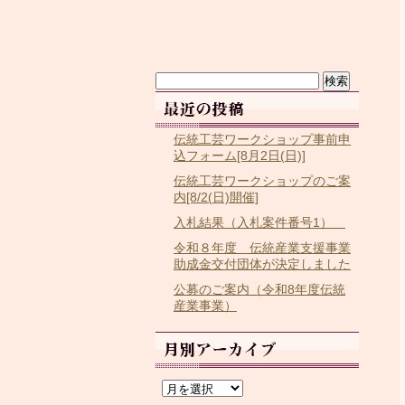
検
索:
伝統工芸ワークショップ事前申
込フォーム[8月2日(日)]
伝統工芸ワークショップのご案
内[8/2(日)開催]
入札結果（入札案件番号1）
令和８年度 伝統産業支援事業
助成金交付団体が決定しました
公募のご案内（令和8年度伝統
産業事業）
ア
ー