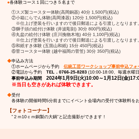
●
各体験コース１回につき５名まで
①スズ製コースター体験(高岡銅器) 40分 1,500円(税込)
②小箱にらでん体験(高岡漆器) 120分 1,500円(税込)
※仕上げ塗装を行いますので後日郵送による引渡しとなります
③獅子頭の絵付け体験 (井波彫刻) 30分 800円(税込)
④丸盆の絵付け体験 (庄川挽物木地) 40分 1,100円(税込)
※仕上げ塗装を行いますので後日郵送による引渡しとなります
⑤和紙すき体験 (五箇山和紙) 15分 450円(税込)
⑥菅コースター体験 (越中福岡の菅笠) 30分 350円(税込)
◆
申込み方法
①ホームページから予約
伝統工芸ワークショップ事前申込フォ
TEL．0766-25-8283
②電話から予約
(10:00-18:00、毎週水曜日
2024年1月9日(火)10:00～1月12日(金)17:
事前申込み期間
※
当日も空きがあれば体験できます。
◆
受付
各体験の開催時間5分前までにイベント会場内の受付で体験料を
【フォトコーナー】
”２ｍ10ｃｍ銅製の大鍋”と記念撮影ができます！