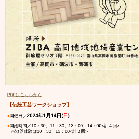
PDFはこちらから
【伝統工芸ワークショップ】
2024年1月14日(
日
)
●
開催日
／
●
開始時間／10：30、11：30、13：00、14：00<計４回>
※漆器体験は10：30、13：00<計２回>