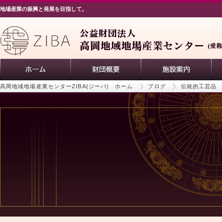
地場産業の振興と発展を目指して。
高岡地域地場産業センターZIBA(ジーバ) ホーム
ブログ
伝統的工芸品