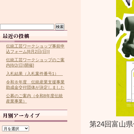
検
索:
伝統工芸ワークショップ事前申
込フォーム[8月2日(日)]
伝統工芸ワークショップのご案
内[8/2(日)開催]
入札結果（入札案件番号1）
令和８年度 伝統産業支援事業
助成金交付団体が決定しました
公募のご案内（令和8年度伝統
産業事業）
第24回富山
ア
ー