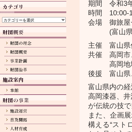
カ
期間 令和3年
イ
ブ
時間 10:00-
カ
テ
会場 御旅屋
ゴ
(富山県高岡
リ
ー
主催 富山県
共催 高岡市
高岡地域
後援 富山県
富山県内の経
高岡漆器、井
が伝統の技で
また、企画展
構える“スト