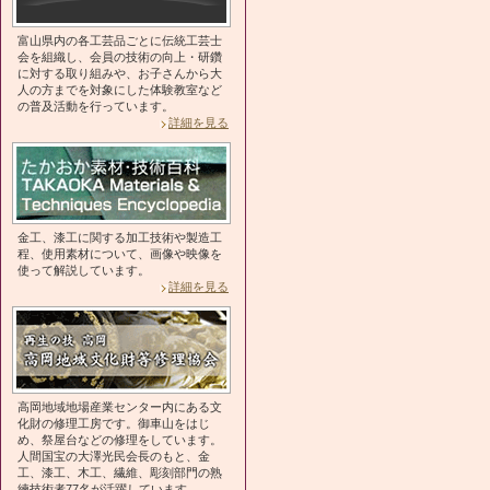
富山県内の各工芸品ごとに伝統工芸士
会を組織し、会員の技術の向上・研鑽
に対する取り組みや、お子さんから大
人の方までを対象にした体験教室など
の普及活動を行っています。
詳細を見る
金工、漆工に関する加工技術や製造工
程、使用素材について、画像や映像を
使って解説しています。
詳細を見る
高岡地域地場産業センター内にある文
化財の修理工房です。御車山をはじ
め、祭屋台などの修理をしています。
人間国宝の大澤光民会長のもと、金
工、漆工、木工、繊維、彫刻部門の熟
練技術者77名が活躍しています。