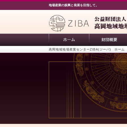
地場産業の振興と発展を目指して。
高岡地域地場産業センターZIBA(ジーバ) ホーム