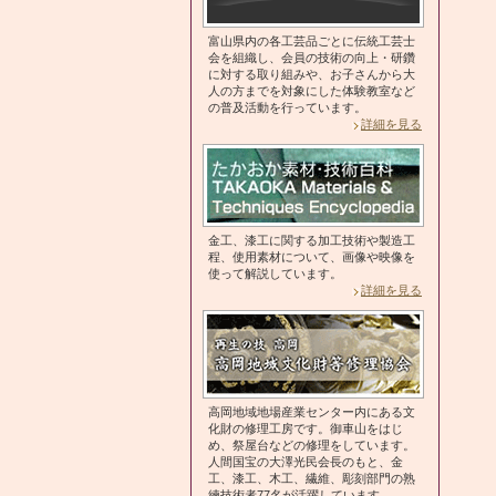
富山県内の各工芸品ごとに伝統工芸士
会を組織し、会員の技術の向上・研鑽
に対する取り組みや、お子さんから大
人の方までを対象にした体験教室など
の普及活動を行っています。
詳細を見る
金工、漆工に関する加工技術や製造工
程、使用素材について、画像や映像を
使って解説しています。
詳細を見る
高岡地域地場産業センター内にある文
化財の修理工房です。御車山をはじ
め、祭屋台などの修理をしています。
人間国宝の大澤光民会長のもと、金
工、漆工、木工、繊維、彫刻部門の熟
練技術者77名が活躍しています。