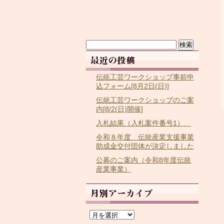
検
索:
伝統工芸ワークショップ事前申
込フォーム[8月2日(日)]
伝統工芸ワークショップのご案
内[8/2(日)開催]
入札結果（入札案件番号1）
令和８年度 伝統産業支援事業
助成金交付団体が決定しました
公募のご案内（令和8年度伝統
産業事業）
ア
ー