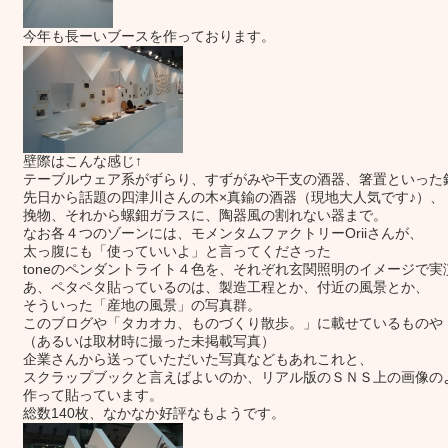
今年も長ーいブースを作っております。
壁際はこんな感じ↑
テーブルウェア系がずらり、すずがみや干支の酒器、箸置といった
先日から話題の四津川さんの木×真鍮の酒器（現地大人気です♪）、
挽物、それから螺鈿ガラスに、陶器風の割れない器まで。
なお各４つのゾーンには、モメンタムファクトリーOriiさんが、
太っ腹にも「使っていいよ」と言ってくださった
toneのペンダントライト４色を、それぞれ玄関照明のイメージで
あ、ペタペタ貼っているのは、製造工程とか、付近の風景とか、
そういった「産地の風景」の写真群。
このブログや「タカオカ、ものづくり散歩。」に載せているものや
（あるいは取材時に撮った未掲載写真）
企業さんから送っていただいた写真などもあれこれと、
スクラップブックと言えばよいのか、リアル版のＳＮＳ上の画像の
作って貼っています。
総数140枚、なかなか好評なもようです。