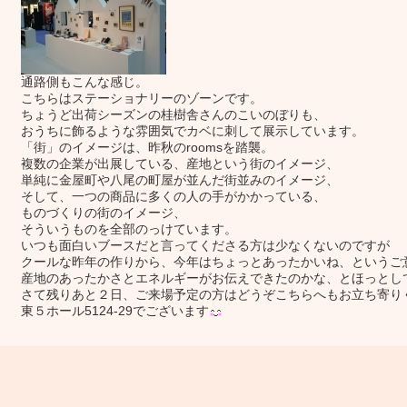
通路側もこんな感じ。
こちらはステーショナリーのゾーンです。
ちょうど出荷シーズンの桂樹舎さんのこいのぼりも、
おうちに飾るような雰囲気でカベに刺して展示しています。
「街」のイメージは、昨秋のroomsを踏襲。
複数の企業が出展している、産地という街のイメージ、
単純に金屋町や八尾の町屋が並んだ街並みのイメージ、
そして、一つの商品に多くの人の手がかかっている、
ものづくりの街のイメージ、
そういうものを全部のっけています。
いつも面白いブースだと言ってくださる方は少なくないのですが
クールな昨年の作りから、今年はちょっとあったかいね、というご
産地のあったかさとエネルギーがお伝えできたのかな、とほっとし
さて残りあと２日、ご来場予定の方はどうぞこちらへもお立ち寄り
東５ホール5124-29でございます