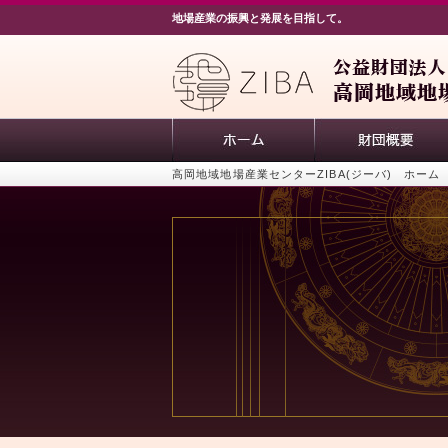
地場産業の振興と発展を目指して。
高岡地域地場産業センターZIBA(ジーバ) ホーム