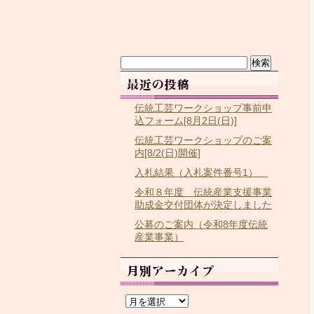
検
索:
伝統工芸ワークショップ事前申
込フォーム[8月2日(日)]
伝統工芸ワークショップのご案
内[8/2(日)開催]
入札結果（入札案件番号1）
令和８年度 伝統産業支援事業
助成金交付団体が決定しました
公募のご案内（令和8年度伝統
産業事業）
ア
ー