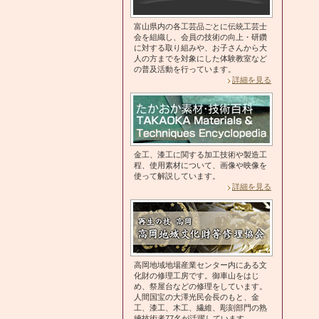
富山県内の各工芸品ごとに伝統工芸士
会を組織し、会員の技術の向上・研鑽
に対する取り組みや、お子さんから大
人の方までを対象にした体験教室など
の普及活動を行っています。
詳細を見る
金工、漆工に関する加工技術や製造工
程、使用素材について、画像や映像を
使って解説しています。
詳細を見る
高岡地域地場産業センター内にある文
化財の修理工房です。御車山をはじ
め、祭屋台などの修理をしています。
人間国宝の大澤光民会長のもと、金
工、漆工、木工、繊維、彫刻部門の熟
練技術者77名が活躍しています。