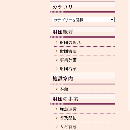
カ
イ
ブ
カ
テ
ゴ
リ
ー