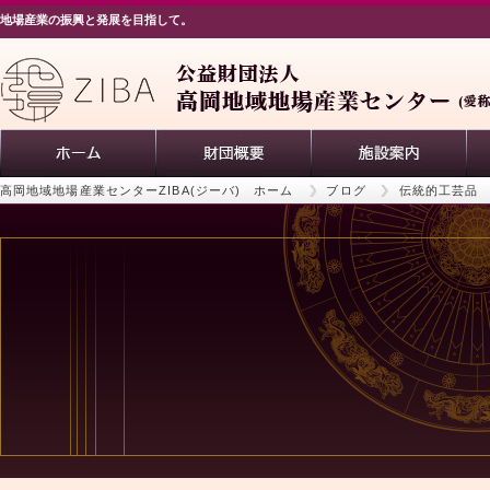
地場産業の振興と発展を目指して。
高岡地域地場産業センターZIBA(ジーバ) ホーム
ブログ
伝統的工芸品