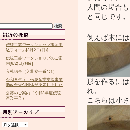
人間の場合も
と同じです。
検
索:
例えば木には
伝統工芸ワークショップ事前申
込フォーム[8月2日(日)]
伝統工芸ワークショップのご案
内[8/2(日)開催]
入札結果（入札案件番号1）
令和８年度 伝統産業支援事業
形を作るには
助成金交付団体が決定しました
れ。
公募のご案内（令和8年度伝統
産業事業）
こちらは小さ
ア
ー