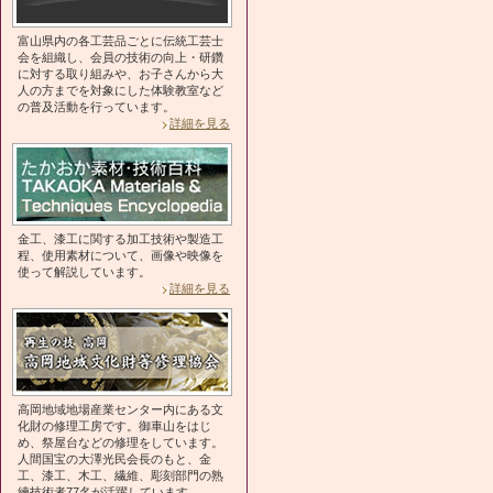
富山県内の各工芸品ごとに伝統工芸士
会を組織し、会員の技術の向上・研鑽
に対する取り組みや、お子さんから大
人の方までを対象にした体験教室など
の普及活動を行っています。
詳細を見る
金工、漆工に関する加工技術や製造工
程、使用素材について、画像や映像を
使って解説しています。
詳細を見る
高岡地域地場産業センター内にある文
化財の修理工房です。御車山をはじ
め、祭屋台などの修理をしています。
人間国宝の大澤光民会長のもと、金
工、漆工、木工、繊維、彫刻部門の熟
練技術者77名が活躍しています。