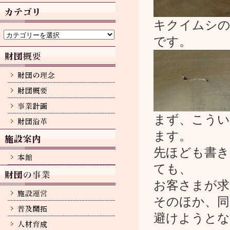
カ
イ
ブ
キクイムシの
カ
テ
です。
ゴ
リ
ー
まず、こうい
ます。
先ほども書き
ても、
お客さまが求
そのほか、同
避けようとな