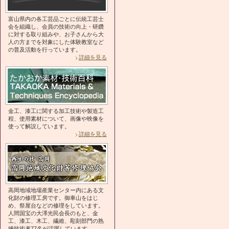
富山県内の各工芸品ごとに伝統工芸士
会を組織し、会員の技術の向上・研鑽
に対する取り組みや、お子さんから大
人の方までを対象にした体験教室など
の普及活動を行っています。
詳細を見る
金工、漆工に関する加工技術や製造工
程、使用素材について、画像や映像を
使って解説しています。
詳細を見る
高岡地域地場産業センター内にある文
化財の修理工房です。御車山をはじ
め、祭屋台などの修理をしています。
人間国宝の大澤光民会長のもと、金
工、漆工、木工、繊維、彫刻部門の熟
練技術者77名が活躍しています。