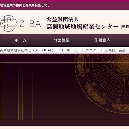
地場産業の振興と発展を目指して。
高岡地域地場産業センターZIBA(ジーバ) ホーム
ブログ
伝統的工芸品