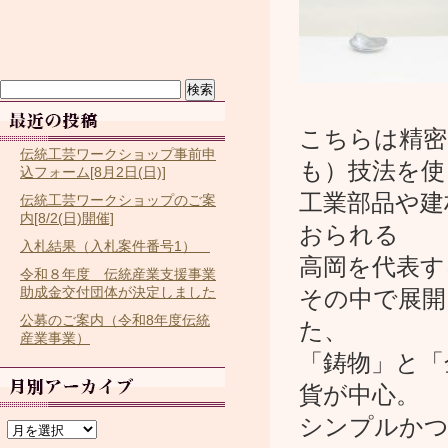
検
索:
こちらは精密
伝統工芸ワークショップ事前申
も）技法を使
込フォーム[8月2日(日)]
工業部品や建
伝統工芸ワークショップのご案
内[8/2(日)開催]
おられる
入札結果（入札案件番号1）
高岡を代表す
令和８年度 伝統産業支援事業
助成金交付団体が決定しました
その中で展開
公募のご案内（令和8年度伝統
た、
産業事業）
「鋳物」と「
貨が中心。
ア
シンプルかつ
ー