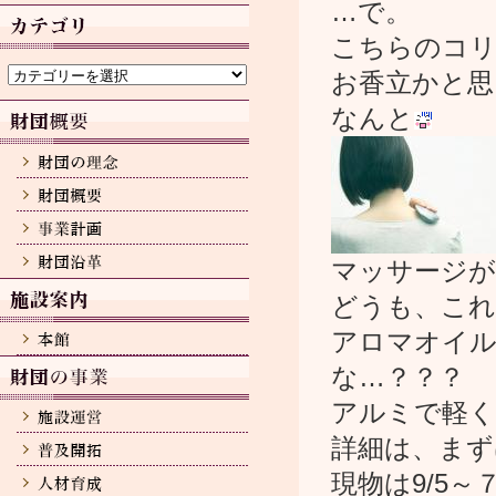
カ
…で。
イ
こちらのコリ
ブ
カ
お香立かと思
テ
ゴ
なんと
リ
ー
マッサージがで
どうも、これ
アロマオイル
な…？？？
アルミで軽く
詳細は、まず
現物は9/5