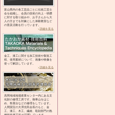
富山県内の各工芸品ごとに伝統工芸士
会を組織し、会員の技術の向上・研鑽
に対する取り組みや、お子さんから大
人の方までを対象にした体験教室など
の普及活動を行っています。
詳細を見る
金工、漆工に関する加工技術や製造工
程、使用素材について、画像や映像を
使って解説しています。
詳細を見る
高岡地域地場産業センター内にある文
化財の修理工房です。御車山をはじ
め、祭屋台などの修理をしています。
人間国宝の大澤光民会長のもと、金
工、漆工、木工、繊維、彫刻部門の熟
練技術者77名が活躍しています。