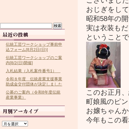
ございました
おじぎをして
昭和58年の
検
実は衣装もだ
索:
ということで
伝統工芸ワークショップ事前申
込フォーム[8月2日(日)]
伝統工芸ワークショップのご案
内[8/2(日)開催]
入札結果（入札案件番号1）
令和８年度 伝統産業支援事業
助成金交付団体が決定しました
このお正月、
公募のご案内（令和8年度伝統
産業事業）
町娘風のピン
お嬢ちゃんか
今年もこの看
ア
ー