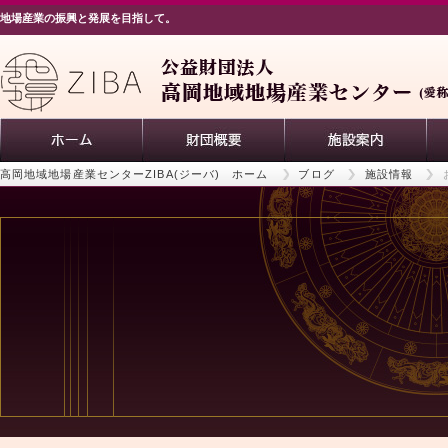
地場産業の振興と発展を目指して。
高岡地域地場産業センターZIBA(ジーバ) ホーム
ブログ
施設情報