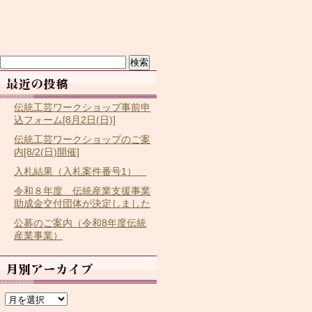
検
索:
伝統工芸ワークショップ事前申
込フォーム[8月2日(日)]
伝統工芸ワークショップのご案
内[8/2(日)開催]
入札結果（入札案件番号1）
令和８年度 伝統産業支援事業
助成金交付団体が決定しました
公募のご案内（令和8年度伝統
産業事業）
ア
ー