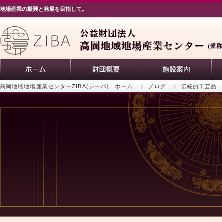
地場産業の振興と発展を目指して。
高岡地域地場産業センターZIBA(ジーバ) ホーム
ブログ
伝統的工芸品