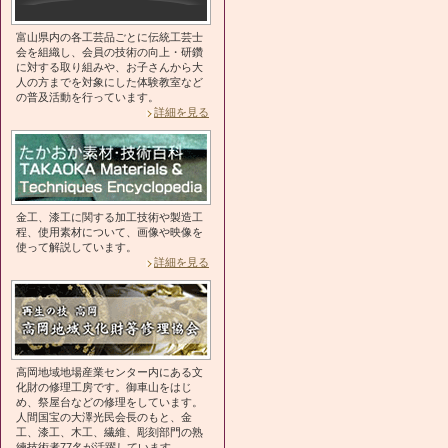
富山県内の各工芸品ごとに伝統工芸士
会を組織し、会員の技術の向上・研鑽
に対する取り組みや、お子さんから大
人の方までを対象にした体験教室など
の普及活動を行っています。
詳細を見る
金工、漆工に関する加工技術や製造工
程、使用素材について、画像や映像を
使って解説しています。
詳細を見る
高岡地域地場産業センター内にある文
化財の修理工房です。御車山をはじ
め、祭屋台などの修理をしています。
人間国宝の大澤光民会長のもと、金
工、漆工、木工、繊維、彫刻部門の熟
練技術者77名が活躍しています。