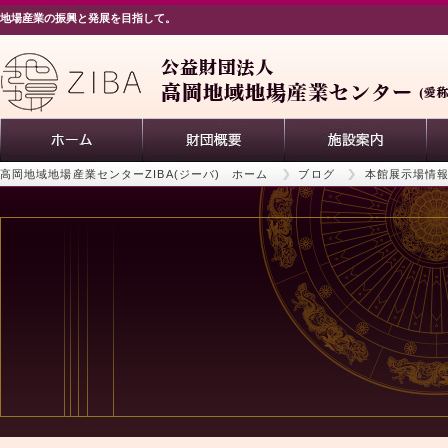
地場産業の振興と発展を目指して。
高岡地域地場産業センターZIBA(ジーバ) ホーム
ブログ
本館展示場情