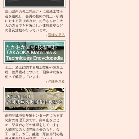
富山県内の各工芸品ごとに伝統工芸士
会を組織し、会員の技術の向上・研鑽
に対する取り組みや、お子さんから大
人の方までを対象にした体験教室など
の普及活動を行っています。
詳細を見る
金工、漆工に関する加工技術や製造工
程、使用素材について、画像や映像を
使って解説しています。
詳細を見る
高岡地域地場産業センター内にある文
化財の修理工房です。御車山をはじ
め、祭屋台などの修理をしています。
人間国宝の大澤光民会長のもと、金
工、漆工、木工、繊維、彫刻部門の熟
練技術者77名が活躍しています。