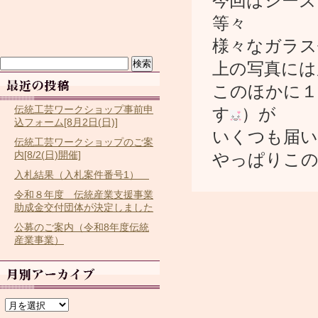
今回はシーズ
等々
様々なガラス
検
上の写真には
索:
このほかに１
伝統工芸ワークショップ事前申
す
）が
込フォーム[8月2日(日)]
いくつも届い
伝統工芸ワークショップのご案
内[8/2(日)開催]
やっぱりこの
入札結果（入札案件番号1）
令和８年度 伝統産業支援事業
助成金交付団体が決定しました
公募のご案内（令和8年度伝統
産業事業）
ア
ー