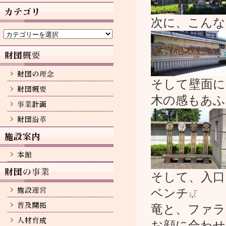
カ
イ
ブ
次に、こんな
カ
テ
ゴ
リ
ー
そして壁面に
木の感もあふ
そして、入口
ベンチ
竜と、ファラ
お顔に合わせ