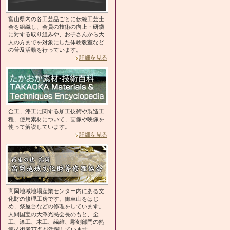
富山県内の各工芸品ごとに伝統工芸士
会を組織し、会員の技術の向上・研鑽
に対する取り組みや、お子さんから大
人の方までを対象にした体験教室など
の普及活動を行っています。
詳細を見る
金工、漆工に関する加工技術や製造工
程、使用素材について、画像や映像を
使って解説しています。
詳細を見る
高岡地域地場産業センター内にある文
化財の修理工房です。御車山をはじ
め、祭屋台などの修理をしています。
人間国宝の大澤光民会長のもと、金
工、漆工、木工、繊維、彫刻部門の熟
練技術者77名が活躍しています。