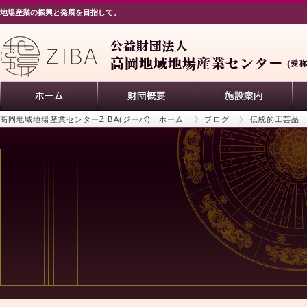
地場産業の振興と発展を目指して。
高岡地域地場産業センターZIBA(ジーバ) ホーム
ブログ
伝統的工芸品