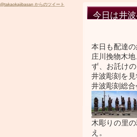
@takaokajibasan からのツイート
今日は井波
本日も配達の
庄川挽物木地
ず、お託けの
井波彫刻を見
井波彫刻総合
木彫りの里の
え。