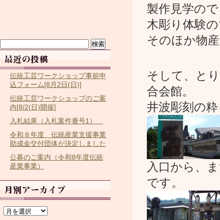
製作見学ので
木彫り体験の
そのほか物産
検
索:
そして、とり
伝統工芸ワークショップ事前申
込フォーム[8月2日(日)]
合会館。
伝統工芸ワークショップのご案
井波彫刻の粋
内[8/2(日)開催]
入札結果（入札案件番号1）
令和８年度 伝統産業支援事業
助成金交付団体が決定しました
公募のご案内（令和8年度伝統
入口から、ま
産業事業）
です。
ア
ー