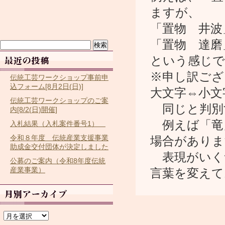
ますが、
「置物 井波
「置物 達磨
検
索:
という感じで
※申し訳ござ
伝統工芸ワークショップ事前申
込フォーム[8月2日(日)]
大文字⇔小文
伝統工芸ワークショップのご案
同じと判別
内[8/2(日)開催]
例えば「竜
入札結果（入札案件番号1）
令和８年度 伝統産業支援事業
場合がありま
助成金交付団体が決定しました
表現がいく
公募のご案内（令和8年度伝統
産業事業）
言葉を変えて
ア
ー