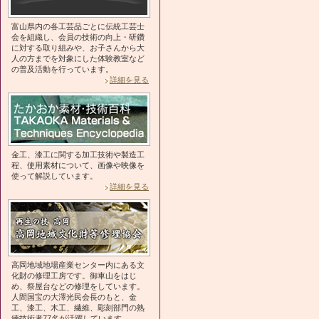
富山県内の各工芸品ごとに伝統工芸士
会を組織し、会員の技術の向上・研鑽
に対する取り組みや、お子さんから大
人の方までを対象にした体験教室など
の普及活動を行っています。
詳細を見る
金工、漆工に関する加工技術や製造工
程、使用素材について、画像や映像を
使って解説しています。
詳細を見る
高岡地域地場産業センター内にある文
化財の修理工房です。御車山をはじ
め、祭屋台などの修理をしています。
人間国宝の大澤光民会長のもと、金
工、漆工、木工、繊維、彫刻部門の熟
練技術者77名が活躍しています。