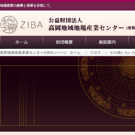
地場産業の振興と発展を目指して。
高岡地域地場産業センターZIBA(ジーバ) ホーム
ブログ
その他いろい