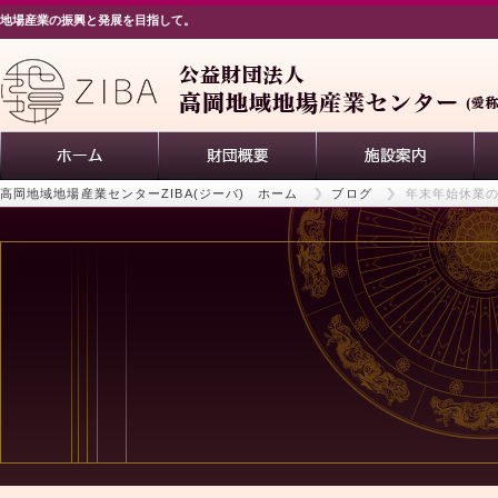
地場産業の振興と発展を目指して。
高岡地域地場産業センターZIBA(ジーバ) ホーム
ブログ
年末年始休業