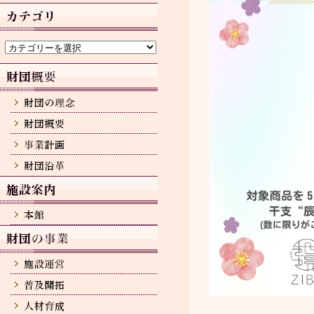
カ
イ
ブ
カ
テ
ゴ
リ
ー