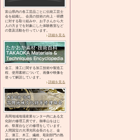
富山県内の各工芸品ごとに伝統工芸士
会を組織し、会員の技術の向上・研鑽
に対する取り組みや、お子さんから大
人の方までを対象にした体験教室など
の普及活動を行っています。
詳細を見る
金工、漆工に関する加工技術や製造工
程、使用素材について、画像や映像を
使って解説しています。
詳細を見る
高岡地域地場産業センター内にある文
化財の修理工房です。御車山をはじ
め、祭屋台などの修理をしています。
人間国宝の大澤光民会長のもと、金
工、漆工、木工、繊維、彫刻部門の熟
練技術者77名が活躍しています。