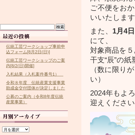
ご不便をおか
いいたします
検
また、
1月4
索:
にて、
伝統工芸ワークショップ事前申
対象商品を５
込フォーム[8月2日(日)]
干支“辰”の
伝統工芸ワークショップのご案
内[8/2(日)開催]
（数に限りが
入札結果（入札案件番号1）
い）
令和８年度 伝統産業支援事業
助成金交付団体が決定しました
2024年も
公募のご案内（令和8年度伝統
迎えください
産業事業）
ア
ー