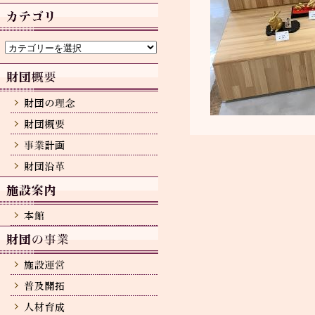
カ
イ
ブ
カ
テ
ゴ
リ
ー