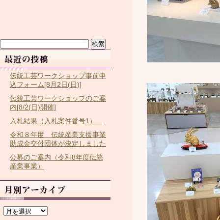
検
索:
伝統工芸ワークショップ事前申
込フォーム[8月2日(日)]
伝統工芸ワークショップのご案
内[8/2(日)開催]
入札結果（入札案件番号1）
令和８年度 伝統産業支援事業
助成金交付団体が決定しました
公募のご案内（令和8年度伝統
産業事業）
ア
ー