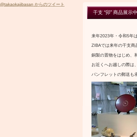
@takaokajibasan からのツイート
干支 “卯” 商品展示
来年2023年・令和5年
ZIBAでは来年の干支
銅製の置物をはじめ、
お近くへお越しの際は
パンフレットの郵送も