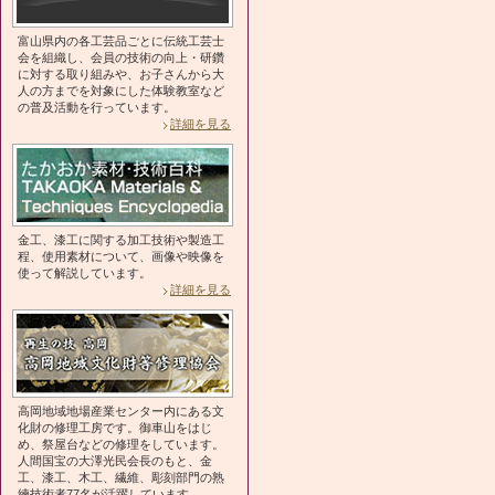
富山県内の各工芸品ごとに伝統工芸士
会を組織し、会員の技術の向上・研鑽
に対する取り組みや、お子さんから大
人の方までを対象にした体験教室など
の普及活動を行っています。
詳細を見る
金工、漆工に関する加工技術や製造工
程、使用素材について、画像や映像を
使って解説しています。
詳細を見る
高岡地域地場産業センター内にある文
化財の修理工房です。御車山をはじ
め、祭屋台などの修理をしています。
人間国宝の大澤光民会長のもと、金
工、漆工、木工、繊維、彫刻部門の熟
練技術者77名が活躍しています。