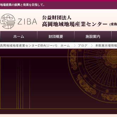
地場産業の振興と発展を目指して。
高岡地域地場産業センターZIBA(ジーバ) ホーム
ブログ
本館展示場情