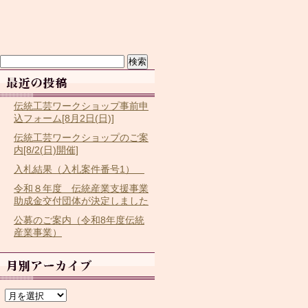
検
索:
伝統工芸ワークショップ事前申
込フォーム[8月2日(日)]
伝統工芸ワークショップのご案
内[8/2(日)開催]
入札結果（入札案件番号1）
令和８年度 伝統産業支援事業
助成金交付団体が決定しました
公募のご案内（令和8年度伝統
産業事業）
ア
ー