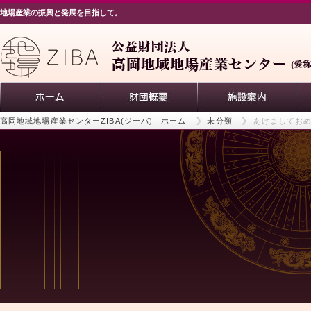
地場産業の振興と発展を目指して。
高岡地域地場産業センターZIBA(ジーバ) ホーム
未分類
あけましてお