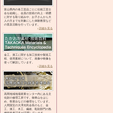
富山県内の各工芸品ごとに伝統工芸士
会を組織し、会員の技術の向上・研鑽
に対する取り組みや、お子さんから大
人の方までを対象にした体験教室など
の普及活動を行っています。
詳細を見る
金工、漆工に関する加工技術や製造工
程、使用素材について、画像や映像を
使って解説しています。
詳細を見る
高岡地域地場産業センター内にある文
化財の修理工房です。御車山をはじ
め、祭屋台などの修理をしています。
人間国宝の大澤光民会長のもと、金
工、漆工、木工、繊維、彫刻部門の熟
練技術者77名が活躍しています。