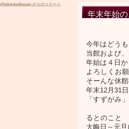
@takaokajibasan からのツイート
年末年始の
今年はどうも
当館および、D
年始は４日か
よろしくお願
そーんな休館
年末12月31
「すずがみ」
札幌ラ
るとのこと
大晦日～元旦