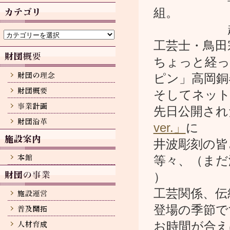
カ
組。
イ
ブ
超精密な
カ
テ
工芸士・鳥田
ゴ
リ
ちょっと経って
ー
ピン」高岡銅
そしてネッ
先日公開され
ver.」
に
井波彫刻の皆
等々、（まだ
）
工芸関係、伝
登場の季節で
お時間が合え