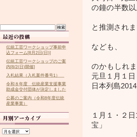
の鐘の半数以
おそら
と推測されま
検
索:
初詣先
なども、
伝統工芸ワークショップ事前申
込フォーム[8月2日(日)]
おそら
伝統工芸ワークショップのご案
のかもしれま
内[8/2(日)開催]
元旦１月１日
入札結果（入札案件番号1）
令和８年度 伝統産業支援事業
日本列島201
助成金交付団体が決定しました
山口久乗
公募のご案内（令和8年度伝統
産業事業）
なんと
１月１・２日1
宝」
ア
ー
皇室所蔵