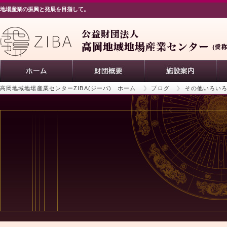
地場産業の振興と発展を目指して。
高岡地域地場産業センターZIBA(ジーバ) ホーム
ブログ
その他いろい