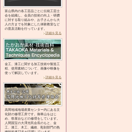
富山県内の各工芸品ごとに伝統工芸士
会を組織し、会員の技術の向上・研鑽
に対する取り組みや、お子さんから大
人の方までを対象にした体験教室など
の普及活動を行っています。
詳細を見る
金工、漆工に関する加工技術や製造工
程、使用素材について、画像や映像を
使って解説しています。
詳細を見る
高岡地域地場産業センター内にある文
化財の修理工房です。御車山をはじ
め、祭屋台などの修理をしています。
人間国宝の大澤光民会長のもと、金
工、漆工、木工、繊維、彫刻部門の熟
練技術者77名が活躍しています。