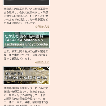
富山県内の各工芸品ごとに伝統工芸士
会を組織し、会員の技術の向上・研鑽
に対する取り組みや、お子さんから大
人の方までを対象にした体験教室など
の普及活動を行っています。
詳細を見る
金工、漆工に関する加工技術や製造工
程、使用素材について、画像や映像を
使って解説しています。
詳細を見る
高岡地域地場産業センター内にある文
化財の修理工房です。御車山をはじ
め、祭屋台などの修理をしています。
人間国宝の大澤光民会長のもと、金
工、漆工、木工、繊維、彫刻部門の熟
練技術者77名が活躍しています。