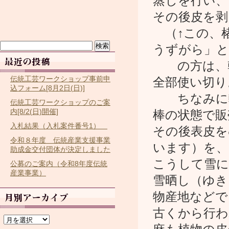
蒸しを行い、
その後皮を剥
（↑この、楮
検
うずがら」と
索:
の方は、乾
伝統工芸ワークショップ事前申
全部使い切り
込フォーム[8月2日(日)]
ちなみに軽
伝統工芸ワークショップのご案
内[8/2(日)開催]
棒の状態で販
入札結果（入札案件番号1）
その後表皮を
令和８年度 伝統産業支援事業
います）を、
助成金交付団体が決定しました
こうして雪に
公募のご案内（令和8年度伝統
産業事業）
雪晒し（ゆき
物産地などで
古くから行わ
ア
ー