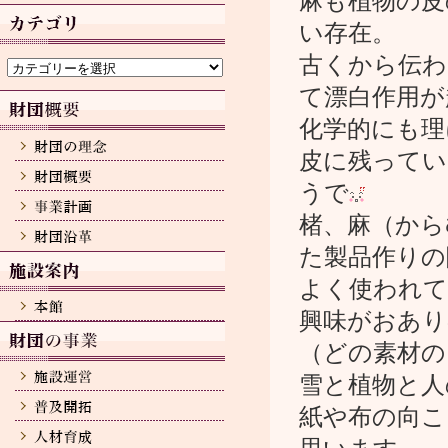
麻も植物の皮
カ
イ
い存在。
ブ
カ
古くから伝わ
テ
ゴ
て漂白作用が
リ
化学的にも理
ー
皮に残ってい
うで
楮、麻（から
た製品作りの
よく使われて
興味がおあり
（どの素材の
雪と植物と人
紙や布の向こ