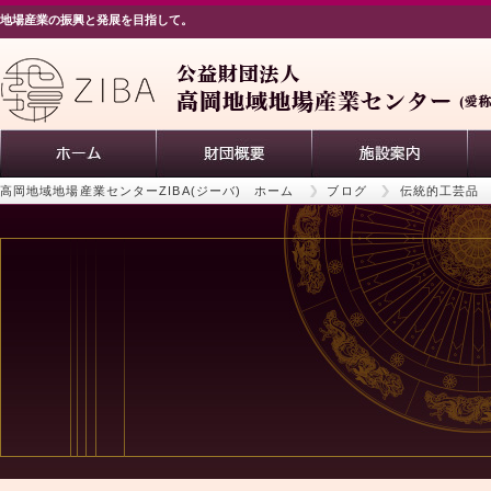
地場産業の振興と発展を目指して。
高岡地域地場産業センターZIBA(ジーバ) ホーム
ブログ
伝統的工芸品