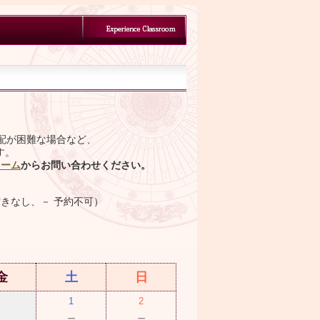
配が困難な場合など、
す。
ォーム
からお問い合わせください。
空きなし、－ 予約不可）
金
土
日
1
2
－
－