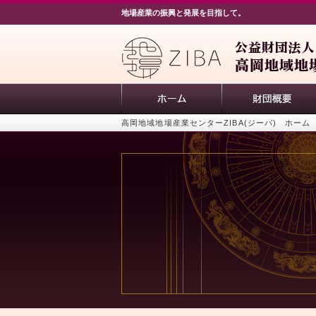
地場産業の振興と発展を目指して。
高岡地域地場産業センターZIBA(ジーバ) ホーム