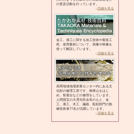
の普及活動を行っています。
詳細を見る
金工、漆工に関する加工技術や製造工
程、使用素材について、画像や映像を
使って解説しています。
詳細を見る
高岡地域地場産業センター内にある文
化財の修理工房です。御車山をはじ
め、祭屋台などの修理をしています。
人間国宝の大澤光民会長のもと、金
工、漆工、木工、繊維、彫刻部門の熟
練技術者77名が活躍しています。
詳細を見る