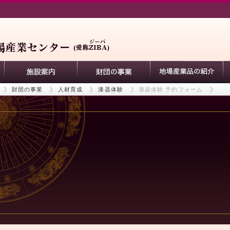
財団の事業
人材育成
漆器体験
漆器体験 予約フォーム